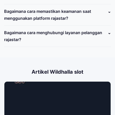
Bagaimana cara memastikan keamanan saat
menggunakan platform rajastar?
Bagaimana cara menghubungi layanan pelanggan
rajastar?
Artikel Wildhalla slot