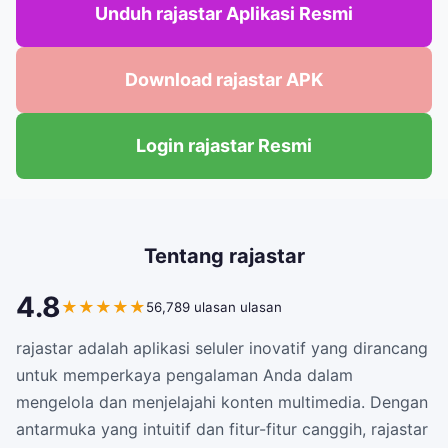
Unduh rajastar Aplikasi Resmi
Download rajastar APK
Login rajastar Resmi
Tentang rajastar
4.8
★
★
★
★
★
56,789 ulasan ulasan
rajastar adalah aplikasi seluler inovatif yang dirancang
untuk memperkaya pengalaman Anda dalam
mengelola dan menjelajahi konten multimedia. Dengan
antarmuka yang intuitif dan fitur-fitur canggih, rajastar