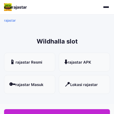
rajastar
rajastar
Wildhalla slot
📱
⬇️
rajastar Resmi
rajastar APK
🔑
📍
rajastar Masuk
Lokasi rajastar