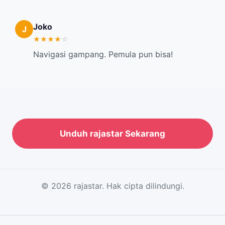
Joko
J
★
★
★
★
☆
Navigasi gampang. Pemula pun bisa!
Unduh rajastar Sekarang
© 2026 rajastar. Hak cipta dilindungi.