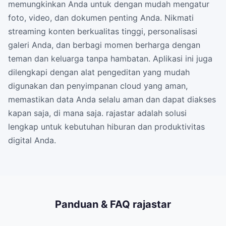
memungkinkan Anda untuk dengan mudah mengatur
foto, video, dan dokumen penting Anda. Nikmati
streaming konten berkualitas tinggi, personalisasi
galeri Anda, dan berbagi momen berharga dengan
teman dan keluarga tanpa hambatan. Aplikasi ini juga
dilengkapi dengan alat pengeditan yang mudah
digunakan dan penyimpanan cloud yang aman,
memastikan data Anda selalu aman dan dapat diakses
kapan saja, di mana saja. rajastar adalah solusi
lengkap untuk kebutuhan hiburan dan produktivitas
digital Anda.
Panduan & FAQ rajastar