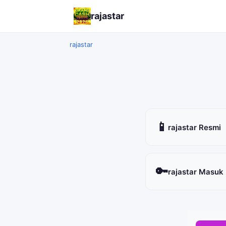
rajastar
rajastar
📱
rajastar Resmi
🔑
rajastar Masuk