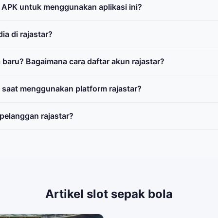
 APK untuk menggunakan aplikasi ini?
ia di rajastar?
baru? Bagaimana cara daftar akun rajastar?
saat menggunakan platform rajastar?
elanggan rajastar?
Artikel slot sepak bola