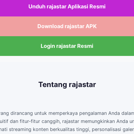
Unduh rajastar Aplikasi Resmi
Download rajastar APK
Login rajastar Resmi
Tentang rajastar
tif yang dirancang untuk memperkaya pengalaman Anda dala
itif dan fitur-fitur canggih, rajastar memungkinkan Anda
ti streaming konten berkualitas tinggi, personalisasi gal