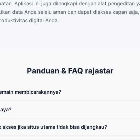
tan. Aplikasi ini juga dilengkapi dengan alat pengeditan
n data Anda selalu aman dan dapat diakses kapan saja, di
oduktivitas digital Anda.
Panduan & FAQ rajastar
 pemain membicarakannya?
saya?
k akses jika situs utama tidak bisa dijangkau?