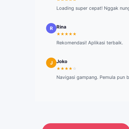
Loading super cepat! Nggak nun
Rina
R
★
★
★
★
★
Rekomendasi! Aplikasi terbaik.
Joko
J
★
★
★
★
☆
Navigasi gampang. Pemula pun b