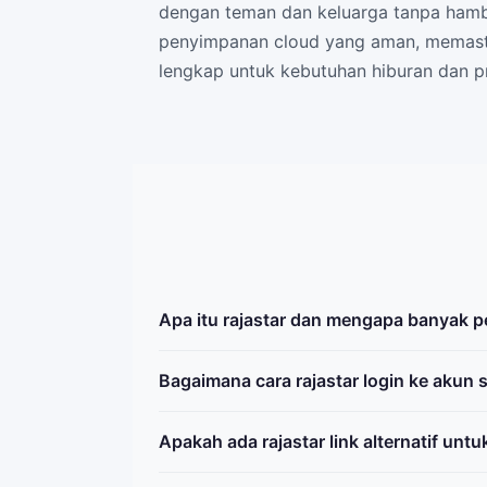
dengan teman dan keluarga tanpa hamba
penyimpanan cloud yang aman, memastika
lengkap untuk kebutuhan hiburan dan pr
Apa itu rajastar dan mengapa banyak
Bagaimana cara rajastar login ke akun 
Apakah ada rajastar link alternatif untu