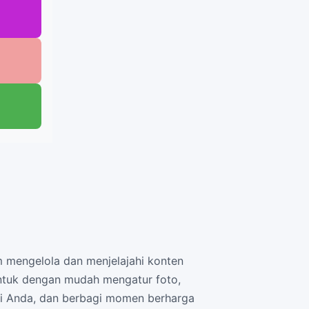
m mengelola dan menjelajahi konten
 untuk dengan mudah mengatur foto,
eri Anda, dan berbagi momen berharga