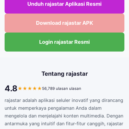
Unduh rajastar Aplikasi Resmi
Download rajastar APK
Login rajastar Resmi
Tentang rajastar
4.8
★
★
★
★
★
56,789 ulasan ulasan
rajastar adalah aplikasi seluler inovatif yang dirancang
untuk memperkaya pengalaman Anda dalam
mengelola dan menjelajahi konten multimedia. Dengan
antarmuka yang intuitif dan fitur-fitur canggih, rajastar