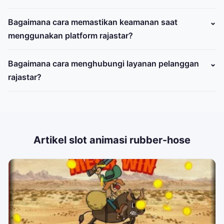
Bagaimana cara memastikan keamanan saat
menggunakan platform rajastar?
Bagaimana cara menghubungi layanan pelanggan
rajastar?
Artikel slot animasi rubber-hose